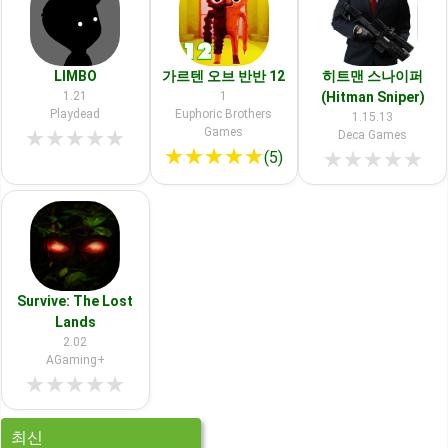
LIMBO
가르텐 오브 반반 12
히트맨 스나이퍼
1.21
1
(Hitman Sniper)
Playdead
Euphoric Brothers
1.15.13
Games
★
★
★
★
★
Deca Games
★
★
★
★
★
★
★
★
★
★
(5)
Survive: The Lost
Lands
2.02
AGaming+
★
★
★
★
★
최신