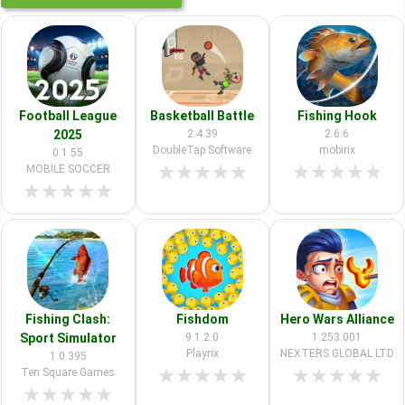
Football League
Basketball Battle
Fishing Hook
2025
2.4.39
2.6.6
DoubleTap Software
mobirix
0.1.55
★
★
★
★
★
★
★
★
★
★
MOBILE SOCCER
★
★
★
★
★
Fishing Clash:
Fishdom
Hero Wars Alliance
Sport Simulator
9.1.2.0
1.253.001
Playrix
NEXTERS GLOBAL LTD
1.0.395
★
★
★
★
★
★
★
★
★
★
Ten Square Games
★
★
★
★
★