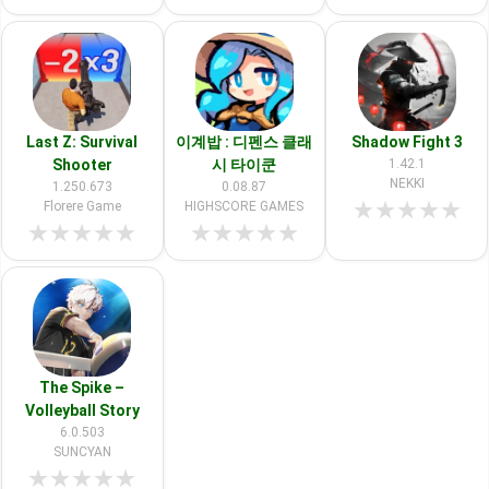
Last Z: Survival
이계밥 : 디펜스 클래
Shadow Fight 3
Shooter
시 타이쿤
1.42.1
NEKKI
1.250.673
0.08.87
★
★
★
★
★
Florere Game
HIGHSCORE GAMES
★
★
★
★
★
★
★
★
★
★
The Spike –
Volleyball Story
6.0.503
SUNCYAN
★
★
★
★
★