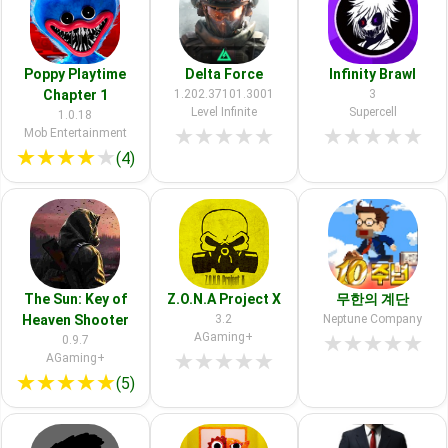
Poppy Playtime
Delta Force
Infinity Brawl
Chapter 1
1.202.37101.3001
3
Level Infinite
Supercell
1.0.18
★
★
★
★
★
★
★
★
★
★
Mob Entertainment
★
★
★
★
★
(4)
The Sun: Key of
Z.O.N.A Project X
무한의 계단
Heaven Shooter
3.2
Neptune Company
AGaming+
★
★
★
★
★
0.9.7
★
★
★
★
★
AGaming+
★
★
★
★
★
(5)