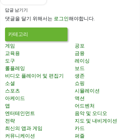
답글 남기기
댓글을 달기 위해서는
로그인
해야합니다.
카테고리
게임
공포
교육용
금융
도구
레이싱
롤플레잉
보드
비디오 플레이어 및 편집기
생존
소셜
쇼핑
스포츠
시뮬레이션
아케이드
액션
앱
어드벤처
엔터테인먼트
음악 및 오디오
전략
지도 및 내비게이션
최신의 앱과 게임
카드
커뮤니케이션
퍼즐