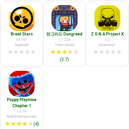
Brawl Stars
던그리드 Dungreed
Z.O.N.A Project X
59.197
1.7.228
3.2
Supercell
Team Horay
AGaming+
★
★
★
★
★
★
★
★
★
★
★
★
★
★
★
(3.7)
Poppy Playtime
Chapter 1
1.0.18
Mob Entertainment
★
★
★
★
★
(4)