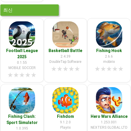
최신
Football League
Basketball Battle
Fishing Hook
2025
2.4.39
2.6.6
DoubleTap Software
mobirix
0.1.55
★
★
★
★
★
★
★
★
★
★
MOBILE SOCCER
★
★
★
★
★
Fishing Clash:
Fishdom
Hero Wars Alliance
Sport Simulator
9.1.2.0
1.253.001
Playrix
NEXTERS GLOBAL LTD
1.0.395