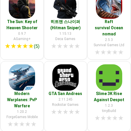
The Sun: Key of
히트맨 스나이퍼
Raft
Heaven Shooter
(Hitman Sniper)
survival Ocean
0.9.7
1.15.13
nomad
AGaming+
Deca Games
2.5.3
★
★
★
★
★
★
★
★
★
★
Survival Games Ltd
(5)
★
★
★
★
★
Modern
GTA San Andreas
Slime 3K Rise
Warplanes: PvP
2.11.245
Against Despot
Rockstar Games
Warfare
1.2.3
★
★
★
★
★
tinyBuild
1.20.2
★
★
★
★
★
ForgeGames Mobile
★
★
★
★
★