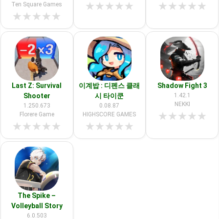
★
★
★
★
★
★
★
★
★
★
Ten Square Games
★
★
★
★
★
Last Z: Survival
이계밥 : 디펜스 클래
Shadow Fight 3
Shooter
시 타이쿤
1.42.1
NEKKI
1.250.673
0.08.87
★
★
★
★
★
Florere Game
HIGHSCORE GAMES
★
★
★
★
★
★
★
★
★
★
The Spike –
Volleyball Story
6.0.503