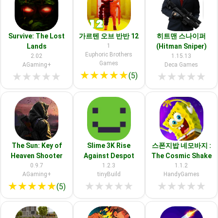
Survive: The Lost
가르텐 오브 반반 12
히트맨 스나이퍼
Lands
1
(Hitman Sniper)
Euphoric Brothers
2.02
1.15.13
Games
AGaming+
Deca Games
★
★
★
★
★
★
★
★
★
★
★
★
★
★
★
(5)
The Sun: Key of
Slime 3K Rise
스폰지밥 네모바지 :
Heaven Shooter
Against Despot
The Cosmic Shake
0.9.7
1.2.3
1.1.2
AGaming+
tinyBuild
HandyGames
★
★
★
★
★
★
★
★
★
★
★
★
★
★
★
(5)