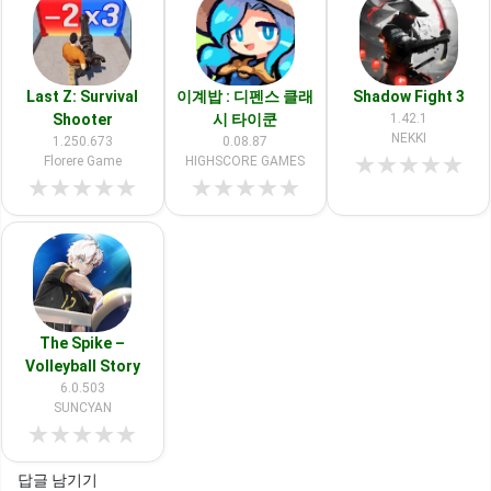
Last Z: Survival
이계밥 : 디펜스 클래
Shadow Fight 3
Shooter
시 타이쿤
1.42.1
NEKKI
1.250.673
0.08.87
★
★
★
★
★
Florere Game
HIGHSCORE GAMES
★
★
★
★
★
★
★
★
★
★
The Spike –
Volleyball Story
6.0.503
SUNCYAN
★
★
★
★
★
답글 남기기