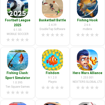
Football League
Basketball Battle
Fishing Hook
2025
2.4.39
2.6.6
DoubleTap Software
mobirix
0.1.55
★
★
★
★
★
★
★
★
★
★
MOBILE SOCCER
★
★
★
★
★
Fishing Clash:
Fishdom
Hero Wars Alliance
Sport Simulator
9.1.2.0
1.253.001
Playrix
NEXTERS GLOBAL LTD
1.0.395
★
★
★
★
★
★
★
★
★
★
Ten Square Games
★
★
★
★
★