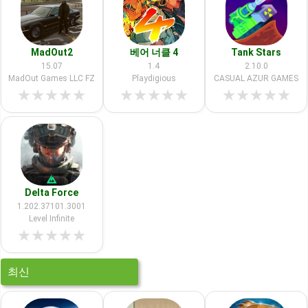
MadOut2
베어 너클 4
Tank Stars
15.07
1.4
2.10.0
MadOut Games LLC FZ
Playdigious
CASUAL AZUR GAMES
★
★
★
★
★
★
★
★
★
★
★
★
★
★
★
Delta Force
1.202.37101.3001
Level Infinite
★
★
★
★
★
최신