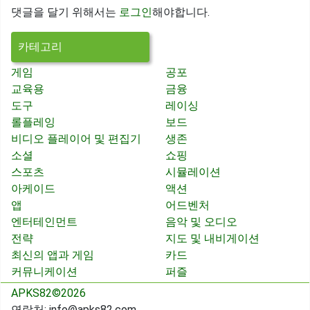
댓글을 달기 위해서는
로그인
해야합니다.
카테고리
게임
공포
교육용
금융
도구
레이싱
롤플레잉
보드
비디오 플레이어 및 편집기
생존
소셜
쇼핑
스포츠
시뮬레이션
아케이드
액션
앱
어드벤처
엔터테인먼트
음악 및 오디오
전략
지도 및 내비게이션
최신의 앱과 게임
카드
커뮤니케이션
퍼즐
APKS82©2026
연락처:
info@apks82.com