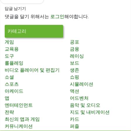
답글 남기기
댓글을 달기 위해서는
로그인
해야합니다.
카테고리
게임
공포
교육용
금융
도구
레이싱
롤플레잉
보드
비디오 플레이어 및 편집기
생존
소셜
쇼핑
스포츠
시뮬레이션
아케이드
액션
앱
어드벤처
엔터테인먼트
음악 및 오디오
전략
지도 및 내비게이션
최신의 앱과 게임
카드
커뮤니케이션
퍼즐