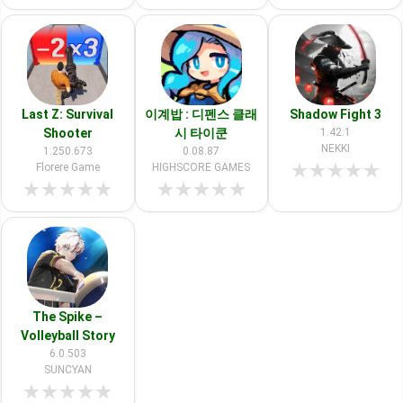
Last Z: Survival
이계밥 : 디펜스 클래
Shadow Fight 3
Shooter
시 타이쿤
1.42.1
NEKKI
1.250.673
0.08.87
★
★
★
★
★
Florere Game
HIGHSCORE GAMES
★
★
★
★
★
★
★
★
★
★
The Spike –
Volleyball Story
6.0.503
SUNCYAN
★
★
★
★
★