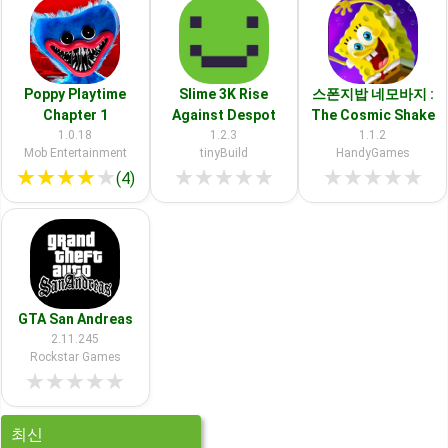
Poppy Playtime
Slime 3K Rise
스폰지밥 네모바지 :
Chapter 1
Against Despot
The Cosmic Shake
1.0.18
1.2.3
1.1.2
Mob Entertainment
tinyBuild
HandyGames
★
★
★
★
★
★
★
★
★
★
★
★
★
★
★
(4)
GTA San Andreas
2.11.245
Rockstar Games
★
★
★
★
★
최신