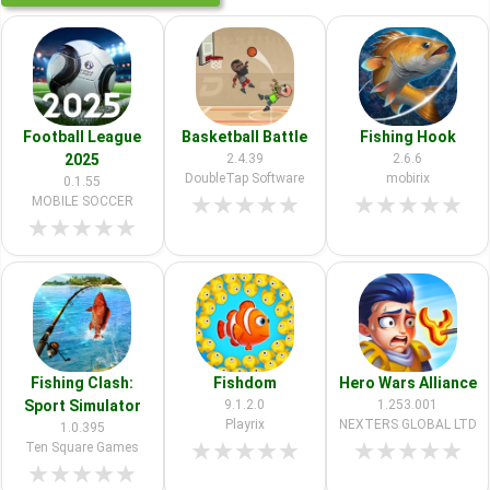
Football League
Basketball Battle
Fishing Hook
2025
2.4.39
2.6.6
DoubleTap Software
mobirix
0.1.55
★
★
★
★
★
★
★
★
★
★
MOBILE SOCCER
★
★
★
★
★
Fishing Clash:
Fishdom
Hero Wars Alliance
Sport Simulator
9.1.2.0
1.253.001
Playrix
NEXTERS GLOBAL LTD
1.0.395
★
★
★
★
★
★
★
★
★
★
Ten Square Games
★
★
★
★
★