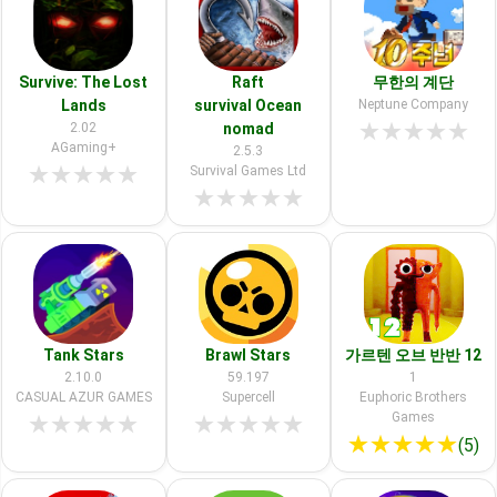
Survive: The Lost
Raft
무한의 계단
Lands
survival Ocean
Neptune Company
★
★
★
★
★
2.02
nomad
AGaming+
2.5.3
★
★
★
★
★
Survival Games Ltd
★
★
★
★
★
Tank Stars
Brawl Stars
가르텐 오브 반반 12
2.10.0
59.197
1
CASUAL AZUR GAMES
Supercell
Euphoric Brothers
Games
★
★
★
★
★
★
★
★
★
★
★
★
★
★
★
(5)